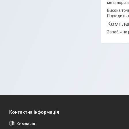
металоріза
Висока точ
Підходить 
Комплек
Запобіжна 