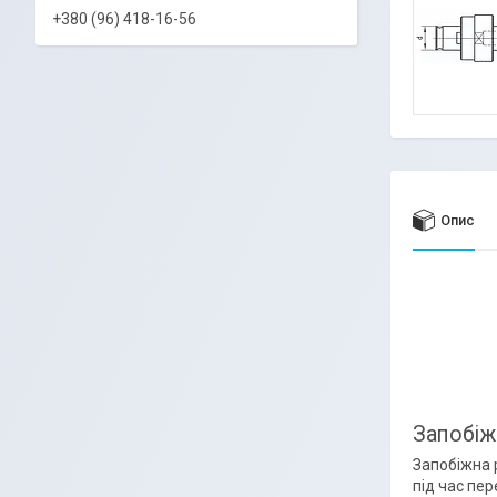
+380 (96) 418-16-56
Опис
Запобіж
Запобіжна р
під час пе