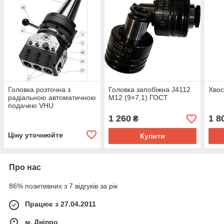
Головка розточна з
Головка запобіжна J4112
Хвос
радіальною автоматичною
М12 (9×7,1) ГОСТ
подачею VHU
1 260
1 8
₴
Ціну уточнюйте
Купити
Про нас
86% позитивних з 7 відгуків за рік
Працює з 27.04.2011
м. Дніпро