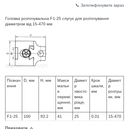
📞 Зателефонувати зараз
Головка розточувальна F1-25 слугує для розточування
діаметром від 15-470 мм
Познач
D, мм
H, мм
Макси
Діамет
Крок
Діамет
ення
мальн
р
шкали,
р
е
хвосто
мм
розтуш
перемі
вика
ки, мм
щення,
різця,
мм
мм
F1-25
100
93.2
41
25
0,01
15-470
Приховати