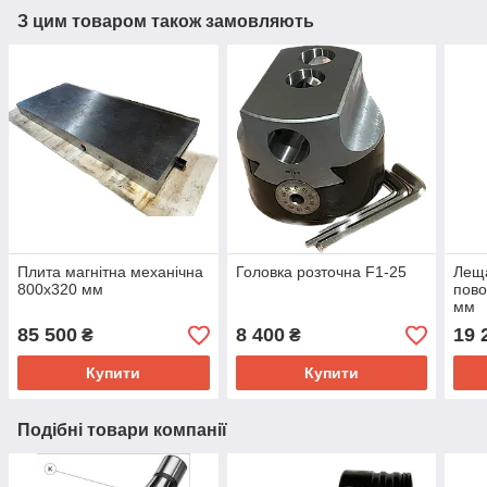
З цим товаром також замовляють
Плита магнітна механічна
Головка розточна F1-25
Леща
800х320 мм
пово
мм
85 500
8 400
19 
₴
₴
Купити
Купити
Подібні товари компанії