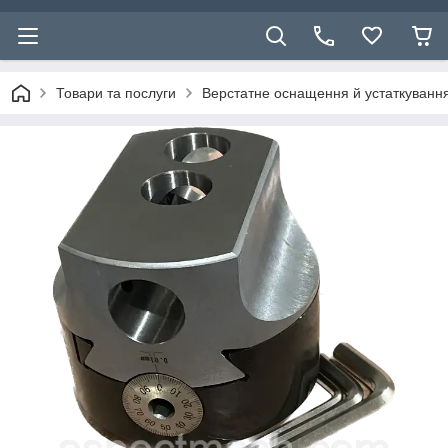
Товари та послуги
Верстатне оснащення й устаткуванн