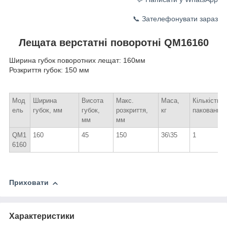
📞 Зателефонувати зараз
Лещата верстатні поворотні QM16160
Ширина губок поворотних лещат: 160мм
Розкриття губок: 150 мм
Мод
Ширина
Висота
Макс.
Маса,
Кількість в
ель
губок, мм
губок,
розкриття,
кг
пакованні
мм
мм
QM1
160
45
150
36\35
1
6160
Приховати
Характеристики