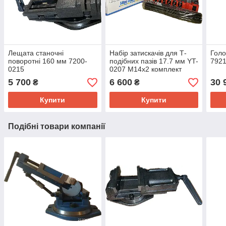
Лещата станочні
Набір затискачів для Т-
Голо
поворотні 160 мм 7200-
подібних пазів 17.7 мм YT-
7921
0215
0207 М14х2 комплект
прихватів для верстатів
5 700
6 600
30 
₴
₴
Купити
Купити
Подібні товари компанії