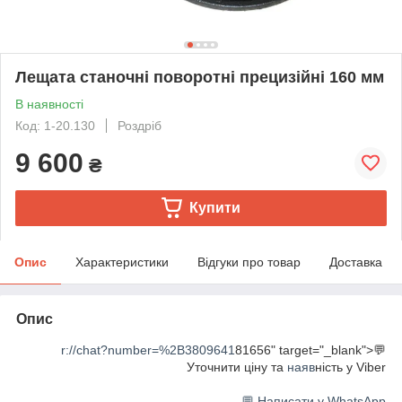
Лещата станочні поворотні прецизійні 160 мм
В наявності
Код: 1-20.130
Роздріб
9 600
₴
Купити
Опис
Характеристики
Відгуки про товар
Доставка
Опис
r://chat?number=%2B3809641
81656" target="_blank">💬
Уточнити ціну та
наяв
ність у Viber
💬 Написати у WhatsApp