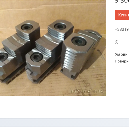
9 30
Купи
+380 (9
поверн