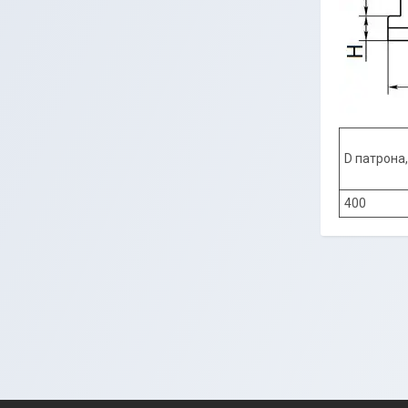
D патрона
400