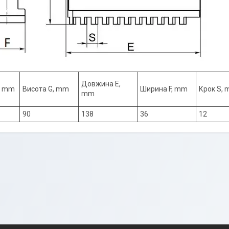
Довжина E,
, mm
Висота G, mm
Ширина F, mm
Крок S,
mm
90
138
36
12