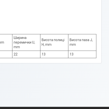
Ширина
Висота полиці
Висота паза J,
 mm
перемички U,
H, mm
mm
mm
22
13
13