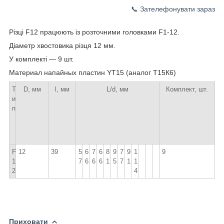
📞 Зателефонувати зараз
Різці F12 працюють із розточними головками F1-12.
Діаметр хвостовика різця 12 мм.
У комплекті — 9 шт.
Материал напайных пластин YT15 (аналог Т15К6)
Т
D, мм
l, мм
L/d, мм
Комплект, шт.
и
п
F
12
39
5
6
7
6
8
9
7
9
1
9
1
7
6
6
6
1
5
7
1
1
2
4
Приховати