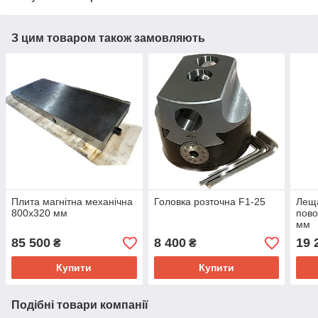
З цим товаром також замовляють
Плита магнітна механічна
Головка розточна F1-25
Леща
800х320 мм
пово
мм
85 500
8 400
19 
₴
₴
Купити
Купити
Подібні товари компанії