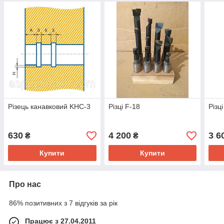
Різець канавковий KHC-3
Різці F-18
Різц
630
4 200
3 6
₴
₴
Купити
Купити
Про нас
86% позитивних з 7 відгуків за рік
Працює з 27.04.2011