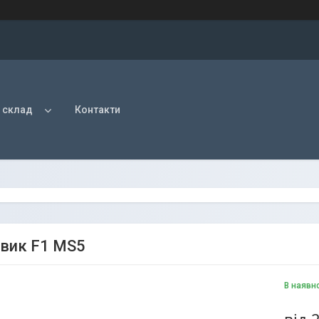
 склад
Контакти
вик F1 MS5
В наявн