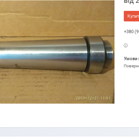
від
2
Купи
+380 (9
поверн