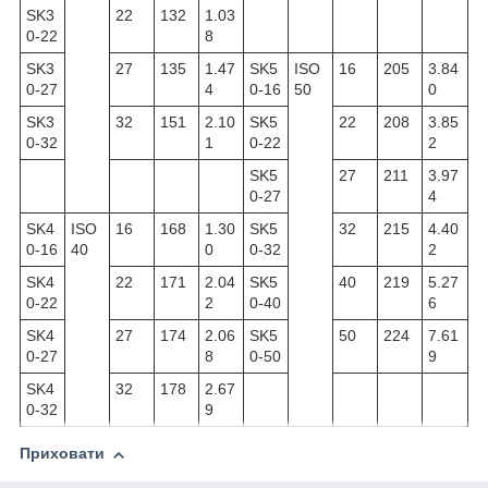
SK3
22
132
1.03
0-22
8
SK3
27
135
1.47
SK5
ISO
16
205
3.84
0-27
4
0-16
50
0
SK3
32
151
2.10
SK5
22
208
3.85
0-32
1
0-22
2
SK5
27
211
3.97
0-27
4
SK4
ISO
16
168
1.30
SK5
32
215
4.40
0-16
40
0
0-32
2
SK4
22
171
2.04
SK5
40
219
5.27
0-22
2
0-40
6
SK4
27
174
2.06
SK5
50
224
7.61
0-27
8
0-50
9
SK4
32
178
2.67
0-32
9
Приховати