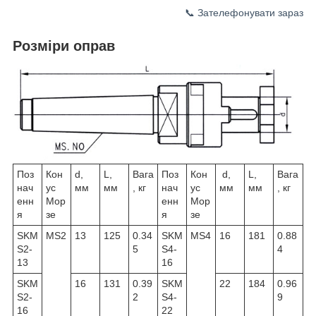
📞 Зателефонувати зараз
Розміри оправ
Поз
Кон
d,
L,
Вага
Поз
Кон
d,
L,
Вага
нач
ус
мм
мм
, кг
нач
ус
мм
мм
, кг
енн
Мор
енн
Мор
я
зе
я
зе
SKM
MS2
13
125
0.34
SKM
MS4
16
181
0.88
S2-
5
S4-
4
13
16
SKM
16
131
0.39
SKM
22
184
0.96
S2-
2
S4-
9
16
22