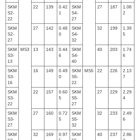
SKM
22
139
0.42
SKM
27
187
1.08
S2-
1
S4-
2
22
27
SKM
27
142
0.48
SKM
32
199
1.39
S2-
0
S4-
5
27
32
SKM
MS3
13
143
0.44
SKM
40
203
1.74
S3-
6
S4-
6
13
40
SKM
16
149
0.49
SKM
MS5
22
226
2.13
S3-
0
S5-
7
16
22
SKM
22
157
0.60
SKM
27
229
2.29
S3-
5
S5-
4
22
27
SKM
27
160
0.72
SKM
32
233
2.49
S3-
5
S5-
6
27
32
SKM
32
169
0.97
SKM
40
237
2.86