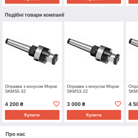
Подібні товари компанії
Оправка з конусом Морзе
Оправка з конусом Морзе
Опра
SKMS5-32
SKMS3-22
SKM
4 200
3 000
4 5
₴
₴
Купити
Купити
Про нас