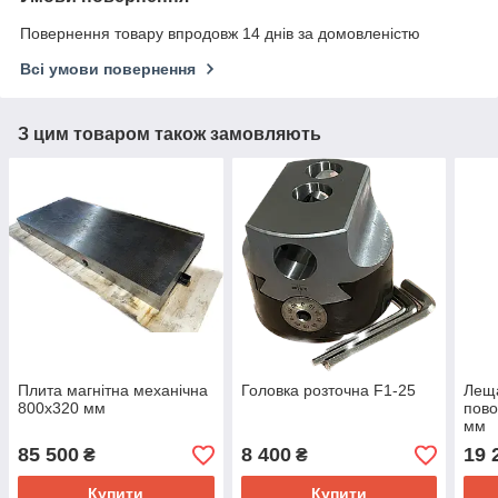
Повернення товару впродовж 14 днів за домовленістю
Всі умови повернення
З цим товаром також замовляють
Плита магнітна механічна
Головка розточна F1-25
Леща
800х320 мм
пово
мм
85 500
8 400
19 
₴
₴
Купити
Купити