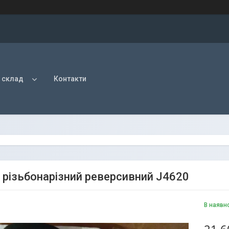
 склад
Контакти
 різьбонарізний реверсивний J4620
В наявн