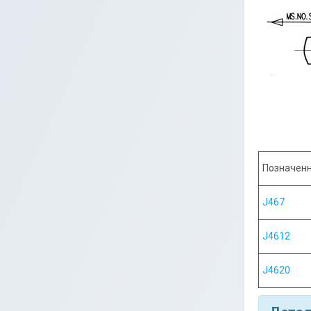
Позначен
J467
J4612
J4620