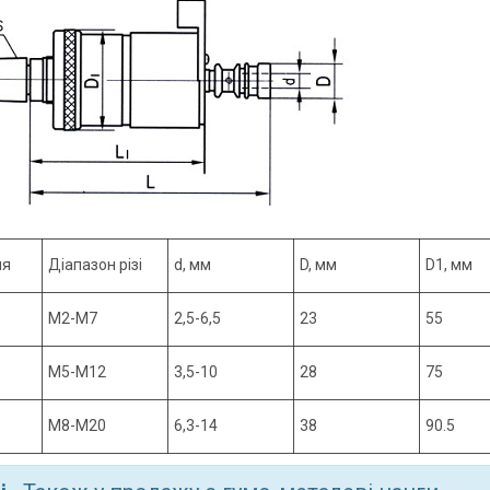
ня
Діапазон різі
d, мм
D, мм
D1, мм
M2-M7
2,5-6,5
23
55
M5-M12
3,5-10
28
75
M8-M20
6,3-14
38
90.5