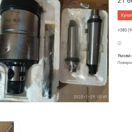
21 6
Купи
+380 (9
поверн