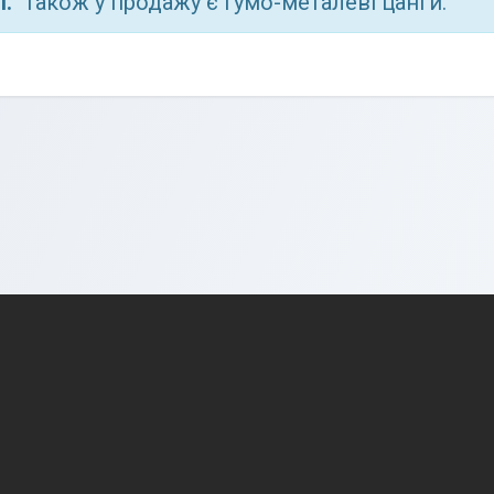
і.
Також у продажу є гумо-металеві цанги.