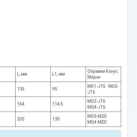
Оправки Конус
L, мм
L1, мм
Морзе
MS1-JT6 MS3-
135
95
JT6
MS3-JT6
164
114.5
MS4-JT6
MS3-M20
205
135
MS4-M20