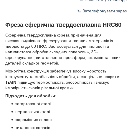
📞 Зателефонувати зараз
Фреза сферична твердосплавна HRC60
Сферична твердосплавна фреза призначена для
високошвидкісного фрезерування твердих матеріалів із
твердістю до 60 HRC. Застосовується для чистової та
напівчистової обробки складних поверхонь, 3D-
фрезерування, виготовлення прес-форм, штампів та інших
деталей складної геометрії.
Монолітна конструкція забезпечує високу жорсткість
інструменту та стабільність обробки, а спеціальне покриття
TiAlN
підвищує термостійкість, зносостійкість і знижує
ймовірність сколів різальної кромки.
Підходить для обробки:
загартованої сталі
нержавіючої сталі
жароміцних сплавів
титанових сплавів