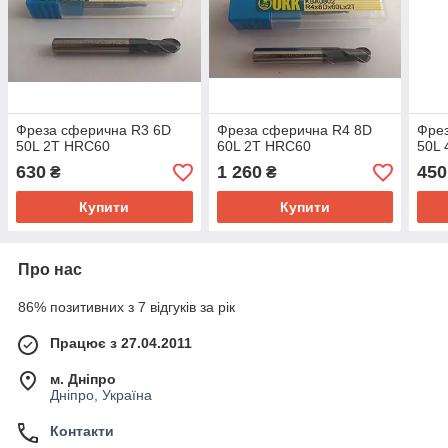
Фреза сферична R3 6D
Фреза сферична R4 8D
Фре
50L 2T HRC60
60L 2T HRC60
50L
630
1 260
450
₴
₴
Купити
Купити
Про нас
86% позитивних з 7 відгуків за рік
Працює з 27.04.2011
м. Дніпро
Дніпро, Україна
Контакти