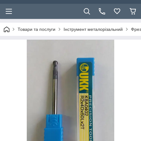
Товари та послуги
Інструмент металорізальний
Фрез