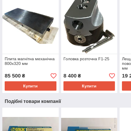
Плита магнітна механічна
Головка розточна F1-25
Леща
800х320 мм
пово
мм
85 500
8 400
19 
₴
₴
Купити
Купити
Подібні товари компанії