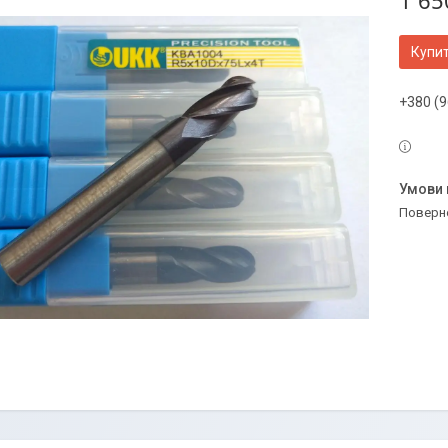
1 65
Купи
+380 (9
поверн