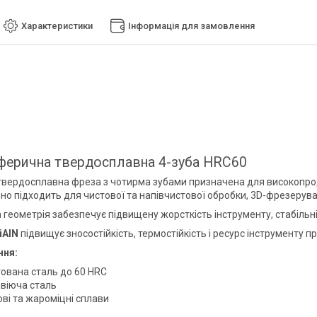
Характеристики
Інформація для замовлення
ферична твердосплавна 4-зуба HRC60
вердосплавна фреза з чотирма зубами призначена для високопроду
ьно підходить для чистової та напівчистової обробки, 3D-фрезерув
 геометрія забезпечує підвищену жорсткість інструменту, стабільні
iAlN
підвищує зносостійкість, термостійкість і ресурс інструменту п
ння:
тована сталь до 60 HRC
віюча сталь
ві та жароміцні сплави