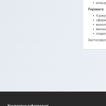
кольо
Переваги:
4 ріжу
сфери
монол
висока
покрит
Застосовує