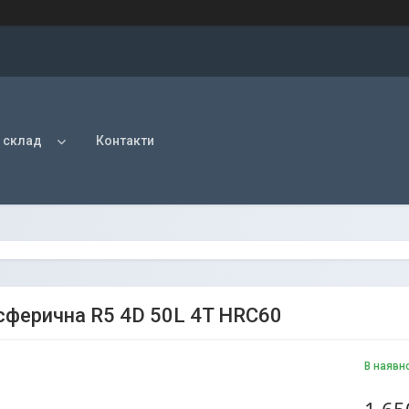
 склад
Контакти
сферична R5 4D 50L 4T HRC60
В наявн