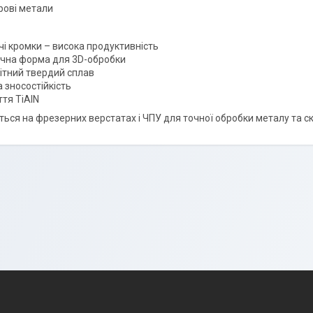
рові метали
чі кромки – висока продуктивність
чна форма для 3D-обробки
ітний твердий сплав
 зносостійкість
тя TiAlN
ться на фрезерних верстатах і ЧПУ для точної обробки металу та с