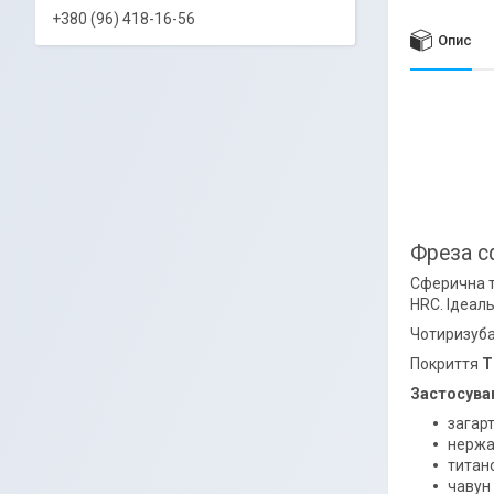
+380 (96) 418-16-56
Опис
Фреза с
Сферична т
HRC. Ідеал
Чотиризуба
Покриття
T
Застосува
загар
нержа
титано
чавун