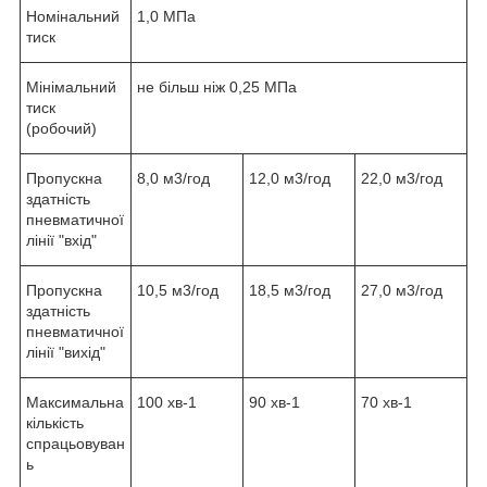
Номінальний
1,0 МПа
тиск
Мінімальний
не більш ніж 0,25 МПа
тиск
(робочий)
Пропускна
8,0 м
3
/год
12,0 м
3
/год
22,0 м
3
/год
здатність
пневматичної
лінії "вхід"
Пропускна
10,5 м
3
/год
18,5 м
3
/год
27,0 м
3
/год
здатність
пневматичної
лінії "вихід"
Максимальна
100 хв
-1
90 хв
-1
70 хв
-1
кількість
спрацьовуван
ь