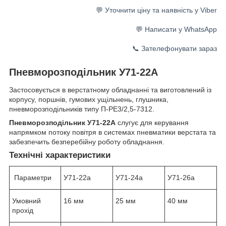
💬 Уточнити ціну та наявність у Viber
💬 Написати у WhatsApp
📞 Зателефонувати зараз
Пневморозподільник У71-22А
Застосовується в верстатному обладнанні та виготовлений із
корпусу, поршнів, гумових ущільнень, глушника,
пневморозподільників типу П-РЕ3/2,5-7312.
Пневморозподільник У71-22А
слугує для керування
напрямком потоку повітря в системах пневматики верстата та
забезпечить безперебійну роботу обладнання.
Технічні характеристики
Параметри
У71-22а
У71-24а
У71-26а
Умовний
16 мм
25 мм
40 мм
прохід