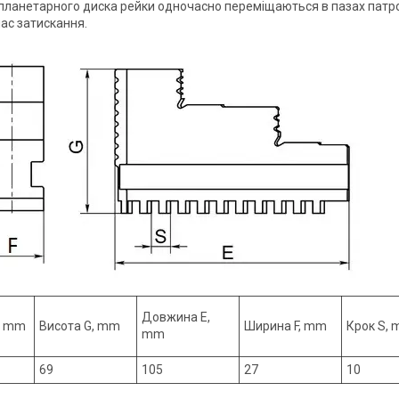
планетарного диска рейки одночасно переміщаються в пазах патр
час затискання.
Довжина E,
, mm
Висота G, mm
Ширина F, mm
Крок S,
mm
69
105
27
10