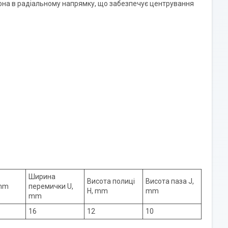
она в радіальному напрямку, що забезпечує центрування
Ширина
Висота полиці
Висота паза J,
 mm
перемички U,
H, mm
mm
mm
16
12
10