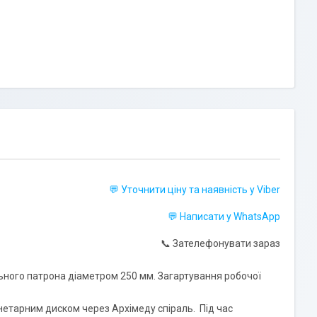
💬 Уточнити ціну та наявність у Viber
💬 Написати у WhatsApp
📞 Зателефонувати зараз
льного патрона діаметром 250 мм. Загартування робочої
анетарним диском через Архімеду спіраль. Під час