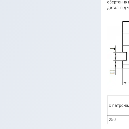
обертання 
деталі під 
D патрона
250