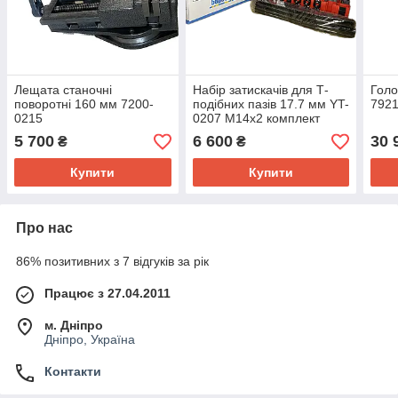
Лещата станочні
Набір затискачів для Т-
Голо
поворотні 160 мм 7200-
подібних пазів 17.7 мм YT-
7921
0215
0207 М14х2 комплект
прихватів для верстатів
5 700
6 600
30 
₴
₴
Купити
Купити
Про нас
86% позитивних з 7 відгуків за рік
Працює з 27.04.2011
м. Дніпро
Дніпро, Україна
Контакти