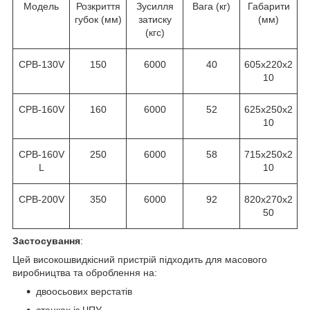
Модель
Розкриття
Зусилля
Вага (кг)
Габарити
губок (мм)
затиску
(мм)
(кгс)
CPВ-130V
150
6000
40
605x220x2
10
CPВ-160V
160
6000
52
625x250x2
10
CPВ-160V
250
6000
58
715x250x2
L
10
CPВ-200V
350
6000
92
820x270x2
50
Застосування
:
Цей високошвидкісний пристрій підходить для масового
виробництва та оброблення на:
двоосьових верстатів