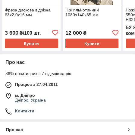
Фреза дискова відрізна
Ніж гільйотинний
Ножі
63х2,0х16 мм
1080х140х35 мм
550х
Н321
Н464
52 
3 600
12 000
₴/100 шт.
₴
ком
Купити
Купити
Про нас
86% позитивних з 7 відгуків за рік
Працює з 27.04.2011
м. Дніпро
Дніпро, Україна
Контакти
Про нас