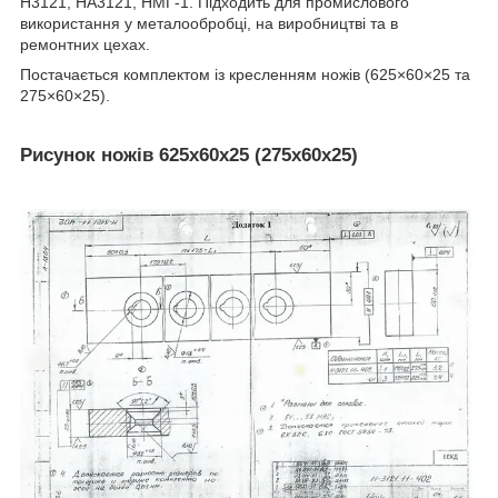
Н3121, НА3121, НМГ-1. Підходить для промислового
використання у металообробці, на виробництві та в
ремонтних цехах.
Постачається комплектом із кресленням ножів (625×60×25 та
275×60×25).
Рисунок ножів 625х60х25 (275х60х25)