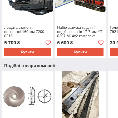
Лещата станочні
Набір затискачів для Т-
Голо
поворотні 160 мм 7200-
подібних пазів 17.7 мм YT-
7921
0215
0207 М14х2 комплект
прихватів для верстатів
5 700
6 600
30 
₴
₴
Купити
Купити
Подібні товари компанії