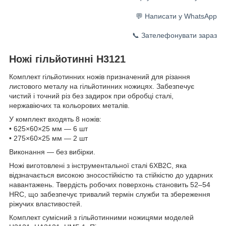
💬 Написати у WhatsApp
📞 Зателефонувати зараз
Ножі гільйотинні Н3121
Комплект гільйотинних ножів призначений для різання
листового металу на гільйотинних ножицях. Забезпечує
чистий і точний різ без задирок при обробці сталі,
нержавіючих та кольорових металів.
У комплект входять 8 ножів:
• 625×60×25 мм — 6 шт
• 275×60×25 мм — 2 шт
Виконання — без вибірки.
Ножі виготовлені з інструментальної сталі 6ХВ2С, яка
відзначається високою зносостійкістю та стійкістю до ударних
навантажень. Твердість робочих поверхонь становить 52–54
HRC, що забезпечує тривалий термін служби та збереження
ріжучих властивостей.
Комплект сумісний з гільйотинними ножицями моделей