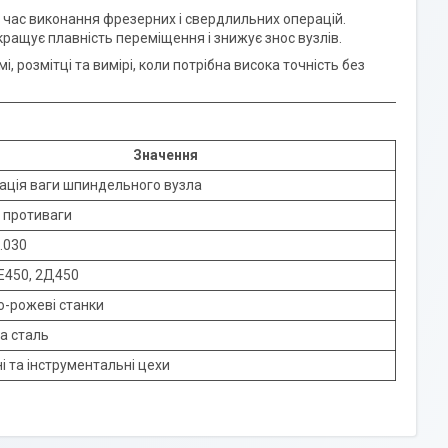
д час виконання фрезерних і свердлильних операцій.
ращує плавність переміщення і знижує знос вузлів.
 розмітці та вимірі, коли потрібна висока точність без
Значення
ація ваги шпиндельного вузла
 противаги
.030
Е450, 2Д450
о-рожеві станки
а сталь
і та інструментальні цехи