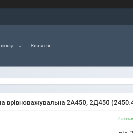
 склад
Контакти
а врівноважувальна 2А450, 2Д450 (2450.
В наявн