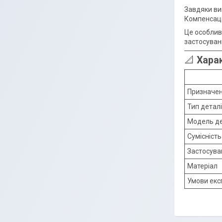
Завдяки ви
Компенсаці
Це особливо
застосуван
📐
Хара
Призначе
Тип деталі
Модель де
Сумісність
Застосува
Матеріал
Умови екс