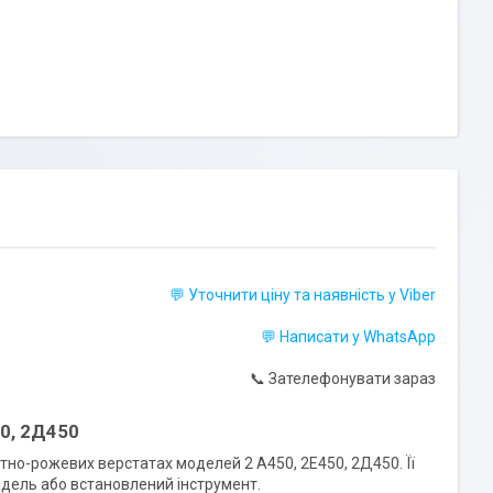
💬 Уточнити ціну та наявність у Viber
💬 Написати у WhatsApp
📞 Зателефонувати зараз
50, 2Д450
но-рожевих верстатах моделей 2 А450, 2Е450, 2Д450. Її
ндель або встановлений інструмент.