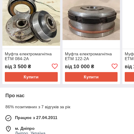
Муфта електромагнітна
Муфта електромагнітна
Муфт
ЕТМ 084-2А
ЕТМ 122-2А
ЕТМ
3 500
10 000
від
₴
від
₴
від
Купити
Купити
Про нас
86% позитивних з 7 відгуків за рік
Працює з 27.04.2011
м. Дніпро
Дніпро, Україна