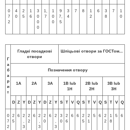
0
4
2
1
3
1,
1
9
3
7
8
1
6
3
7
1
7
0
5
6
0
7
0
7,
4
2
8
0
2
0
0
5
0
Гладкі посадкові
Шліцьові отвори за ГОСТом...
отвори
Г
а
б
Позначення отвору
а
р
1A
2A
3A
1B lub
2B lub
3B lub
и
1H
2H
3H
т
D
Z
Y
D
Z
Y
D
Z
Y
S
T
V
Q
S
T
V
Q
S
T
V
Q
0
2
6
2
2
6
2
2
6
2
3
2
6
6
2
2
5
6
2
1
5
6
7
5
,
2
,
0
,
0
6
5
1
2
8
2
3
3
3