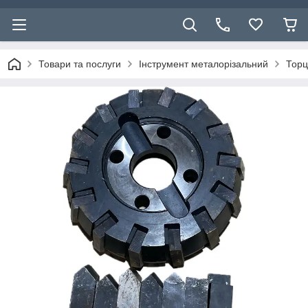
Товари та послуги
Інструмент металорізальний
Торц