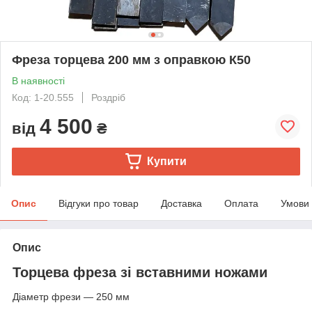
Фреза торцева 200 мм з оправкою К50
В наявності
Код: 1-20.555
Роздріб
4 500
від
₴
Купити
Опис
Відгуки про товар
Доставка
Оплата
Умови
Опис
Торцева фреза зі вставними ножами
Діаметр фрези — 250 мм