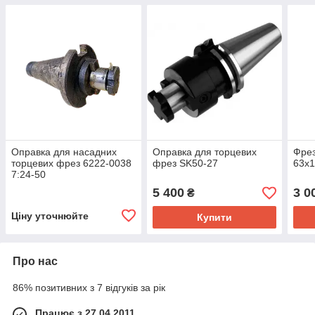
Оправка для насадних
Оправка для торцевих
Фрез
торцевих фрез 6222-0038
фрез SK50-27
63х1
7:24-50
5 400
3 0
₴
Ціну уточнюйте
Купити
Про нас
86% позитивних з 7 відгуків за рік
Працює з 27.04.2011