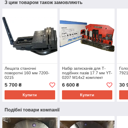
З цим товаром також замовляють
Лещата станочні
Набір затискачів для Т-
Голо
поворотні 160 мм 7200-
подібних пазів 17.7 мм YT-
7921
0215
0207 М14х2 комплект
прихватів для верстатів
5 700
6 600
30 
₴
₴
Купити
Купити
Подібні товари компанії