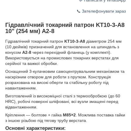
📞 Зателефонувати зараз
Гідравлічний токарний патрон KT10-3-A8
10" (254 мм) A2-8
Гідравлічний токарний патрон
KT10-3-A8
діаметром 254 мм
(10 дюймів) призначений для встановлення на шпиндель з
конусом
A2-8
через перехідний фланець (у комплекті).
Використовується на промислових токарних верстатах для
серійної та важкої обробки.
Оснащений 3-кулачковим самоцентрувальним механізмом та
наскрізним отвором для роботи з прутком. Конструкція
розрахована на високі оберти та стабільну роботу під
навантаженням.
Виготовлений із високоміцної сталі з термообробкою (до 60
HRC), робочі поверхні шліфовані, всі вузли змащені перед
відвантаженням.
Кріплення — болтове + гайка
М85×2
. Можлива поставка гайки
з іншою різьбою під тягову трубу верстата.
Основні характеристики: