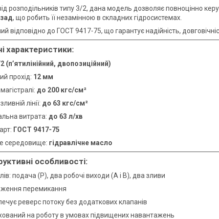
 від розподільників типу 3/2, дана модель дозволяє повноцінно ке
азад
, що робить її незамінною в складних гідросистемах.
ий відповідно до ГОСТ 9417-75, що гарантує надійність, довговічні
ні характеристики:
/2 (п’ятилінійний, двопозиційний)
ий прохід:
12 мм
 магістралі:
до 200 кгс/см²
 зливній лінії:
до 63 кгс/см²
альна витрата:
до 63 л/хв
арт:
ГОСТ 9417-75
е середовище:
гідравлічне масло
руктивні особливості:
лів: подача (P), два робочі виходи (A і B), два зливи
оження перемикання
печує реверс потоку без додаткових клапанів
хований на роботу в умовах підвищених навантажень