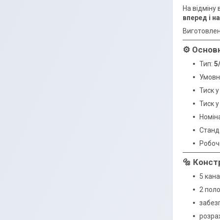
На відміну
вперед і н
Виготовлен
⚙️ Основ
Тип:
5
Умовн
Тиск у
Тиск у
Номін
Станд
Робоч
🔩 Конст
5 кана
2 пол
забез
розра