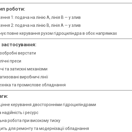
ип роботи:
ння 1: подача на лінію A, лінія B — у злив
ння 2: подача на лінію B, лінія A — у злив
чує повне керування рухом гідроциліндра в обох напрямках
 застосування:
ообробні верстати
лічні преси
і та затискні механізми
тизовані виробничі лінії
ехніка та промислове обладнання
аги:
цінне керування двосторонніми гідроциліндрами
 надійність і ресурс
льна робота при високому тиску
дить для ремонту та модернізації обладнання