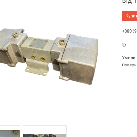
від
Купи
+380 (9
поверн