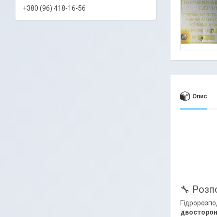
+380 (96) 418-16-56
Опис
🔧 Розп
Гідророзпо
двосторонн