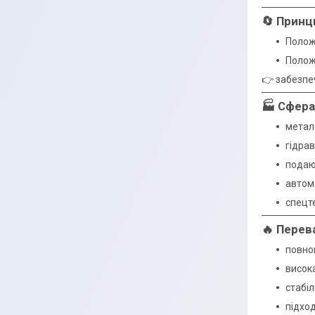
🔄 Принц
Положе
Положе
👉 забезпе
🏭 Сфера
метал
гідрав
подаюч
автома
спецт
🔥 Перев
повно
висока
стабі
підхо