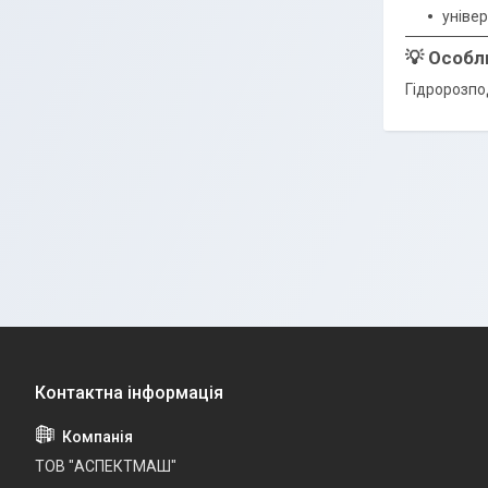
уніве
💡 Особл
Гідророзпо
ТОВ "АСПЕКТМАШ"