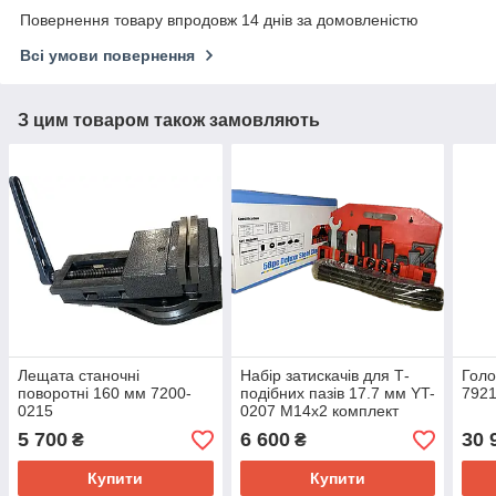
Повернення товару впродовж 14 днів за домовленістю
Всі умови повернення
З цим товаром також замовляють
Лещата станочні
Набір затискачів для Т-
Голо
поворотні 160 мм 7200-
подібних пазів 17.7 мм YT-
7921
0215
0207 М14х2 комплект
прихватів для верстатів
5 700
6 600
30 
₴
₴
Купити
Купити