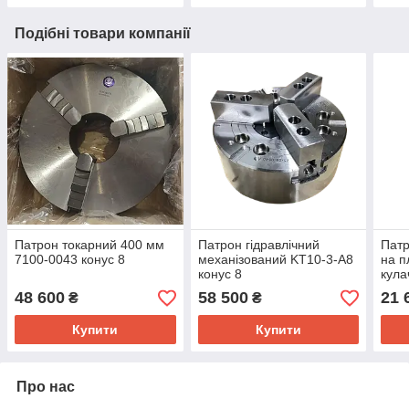
Подібні товари компанії
Патрон токарний 400 мм
Патрон гідравлічний
Патр
7100-0043 конус 8
механізований KT10-3-A8
на п
конус 8
кула
кула
48 600
58 500
21 
₴
₴
Купити
Купити
Про нас