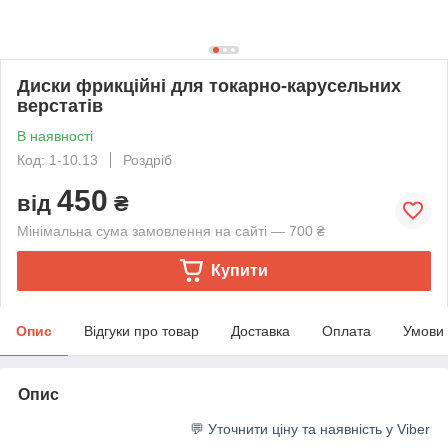
Диски фрикційні для токарно-карусельних
верстатів
В наявності
Код: 1-10.13
Роздріб
450
від
₴
Мінімальна сума замовлення на сайті — 700 ₴
Купити
Опис
Відгуки про товар
Доставка
Оплата
Умови
Опис
💬 Уточнити ціну та наявність у Viber