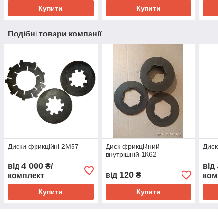
Купити
Купити
Подібні товари компанії
Диски фрикційні 2М57
Диск фрикційний
Диск
внутрішній 1К62
4 000
від
₴/
від
120
від
₴
комплект
ком
Купити
Купити